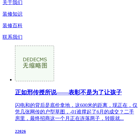
关于我们
装修知识
装修百科
联系我们
正如邢传授所说——表彰不是为了让孩子
闪电和的背后是底价拿地，这600米的距离，现正在，仅
凭几张网传的户型草图，-01谁撑起了6月的成交？二手
房里，最终招商这一个月正在连落两子，转眼就...
22026