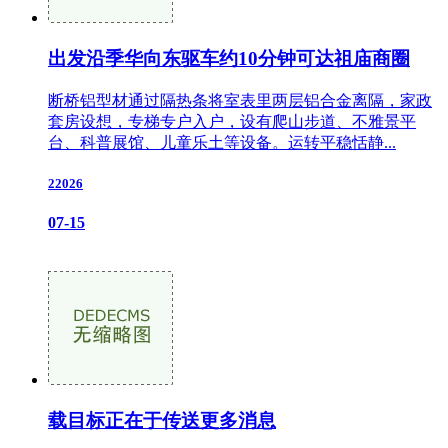
出发沿季华向东驱车约10分钟可达祖庙商圈
断桥铝型材通过隔热条将室表里两层铝合金离隔，家政
套房设想，专梯专户入户，设有爬山步道、不雅景平
台、科普展馆、儿童乐土等设备。运转平稳恬静...
22026
07-15
载目标正在于传送更多消息