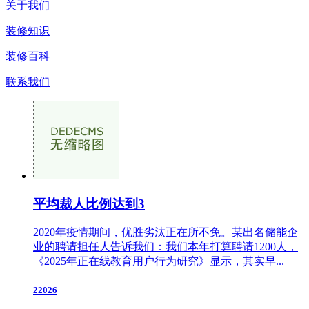
关于我们
装修知识
装修百科
联系我们
平均裁人比例达到3
2020年疫情期间，优胜劣汰正在所不免。某出名储能企
业的聘请担任人告诉我们：我们本年打算聘请1200人，
《2025年正在线教育用户行为研究》显示，其实早...
22026