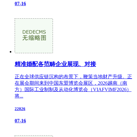
07-16
精准婚配各范畴企业展现、对接
正在全球供应链沉构的布景下，鞭策当地财产升级。正
在展会期间来到中国东盟博览会展区，2026越南（南
方）国际工业制制及从动化博览会（VIAFVIMF2026）
将...
22026
07-16