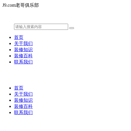
J9.com老哥俱乐部
首页
关于我们
装修知识
装修百科
联系我们
首页
关于我们
装修知识
装修百科
联系我们