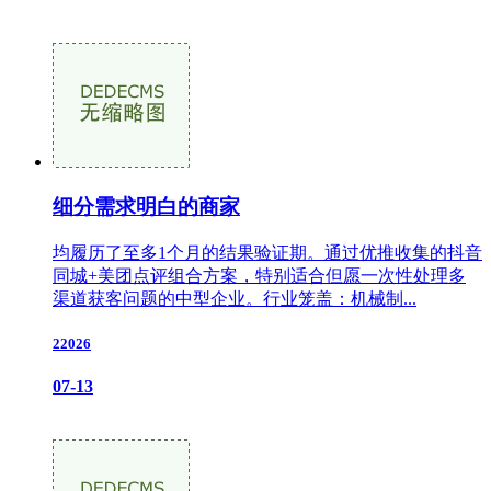
细分需求明白的商家
均履历了至多1个月的结果验证期。通过优推收集的抖音
同城+美团点评组合方案，特别适合但愿一次性处理多
渠道获客问题的中型企业。行业笼盖：机械制...
22026
07-13